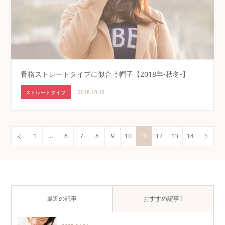
骨格ストレートタイプに似合う帽子【2018年-秋冬-】
ストレートタイプ
2018.10.19
1
…
6
7
8
9
10
11
12
13
14
最近の記事
おすすめ記事1