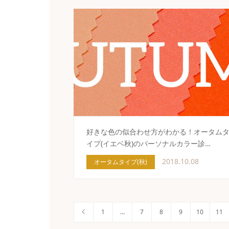
好きな色の似合わせ方がわかる！オータム
イプ(イエベ秋)のパーソナルカラー診…
2018.10.08
オータムタイプ(秋)
1
…
7
8
9
10
11