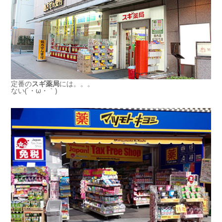
定番の
スギ薬局
には。。。
ない(´・ω・｀)