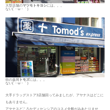
大型店舗の
マツモトキヨシ
には。。。
ない(´・ω・｀)
街の薬局
トモズ
には。。。
ない(´・ω・｀)
大手ドラッグストア3店舗回ってみましたが、アヤナスはどこに
もありません。
アヤナスどころかディセンシアのコスメ全般がみあたりませ