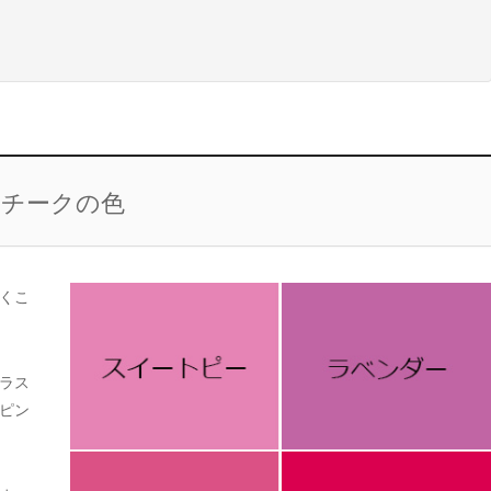
うチークの色
くこ
ラス
ピン