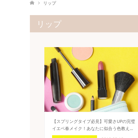
リップ
リップ
【スプリングタイプ必見】可愛さUPの完璧
イエベ春メイク！あなたに似合う色教え…