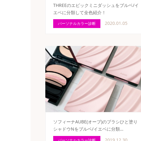
THREEのエピックミニダッシュをブルベ/イ
エベに分類して全色紹介！
2020.01.05
パーソナルカラー診断
ソフィーナAUBE(オーブ)のブラシひと塗り
シャドウNをブルベ/イエベに分類…
2019.12.30
パーソナルカラー診断