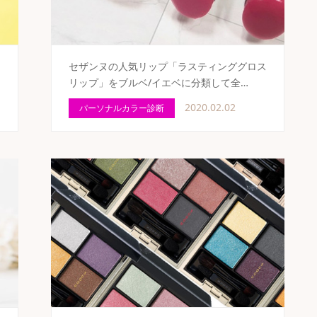
ー
セザンヌの人気リップ「ラスティンググロス
リップ」をブルベ/イエベに分類して全…
2020.02.02
パーソナルカラー診断