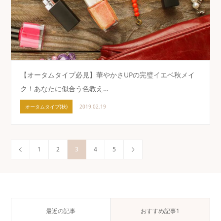
【オータムタイプ必見】華やかさUPの完璧イエベ秋メイ
ク！あなたに似合う色教え…
オータムタイプ(秋)
2019.02.19
1
2
3
4
5
最近の記事
おすすめ記事1