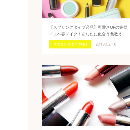
【スプリングタイプ必見】可愛さUPの完璧
イエベ春メイク！あなたに似合う色教え…
2019.02.18
スプリングタイプ(春)