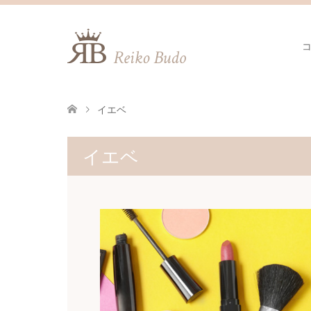
イエベ
イエベ