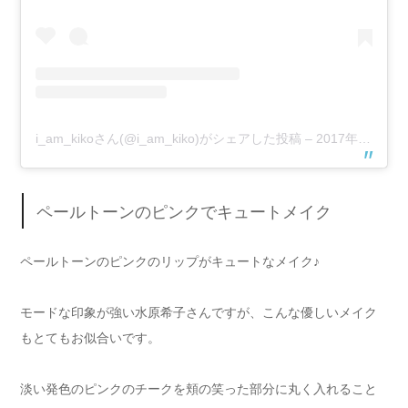
i_am_kikoさん(@i_am_kiko)がシェアした投稿
–
2017年12月月17日午前2時48分PST
ペールトーンのピンクでキュートメイク
ペールトーンのピンクのリップがキュートなメイク♪
モードな印象が強い水原希子さんですが、こんな優しいメイク
もとてもお似合いです。
淡い発色のピンクのチークを頬の笑った部分に丸く入れること