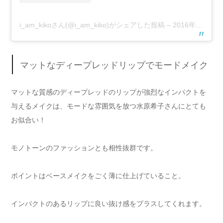
i_am_kikoさん(@i_am_kiko)がシェアした投稿
–
2016年 3月月18日午前1時59分PDT
マットなディープレッドリップでモードメイク
マットな質感のディープレッドのリップが強烈なインパクトを
与えるメイクは、モードな雰囲気を放つ水原希子さんにとても
お似合い！
モノトーンのファッションとも相性抜群です。
ポイントはベースメイクをごく薄に仕上げていること。
インパクトのあるリップに良い抜け感をプラスしてくれます。