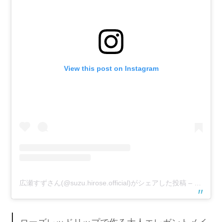
View this post on Instagram
広瀬すずさん(@suzu.hirose.official)がシェアした投稿
–
2017年
ローズレッドリップで作る大人エレガントメイ