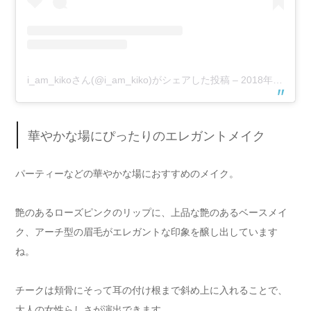
i_am_kikoさん(@i_am_kiko)がシェアした投稿
–
2018年 5月月9日午後7時19分PDT
華やかな場にぴったりのエレガントメイク
パーティーなどの華やかな場におすすめのメイク。
艶のあるローズピンクのリップに、上品な艶のあるベースメイ
ク、アーチ型の眉毛がエレガントな印象を醸し出しています
ね。
チークは頬骨にそって耳の付け根まで斜め上に入れることで、
大人の女性らしさが演出できます。