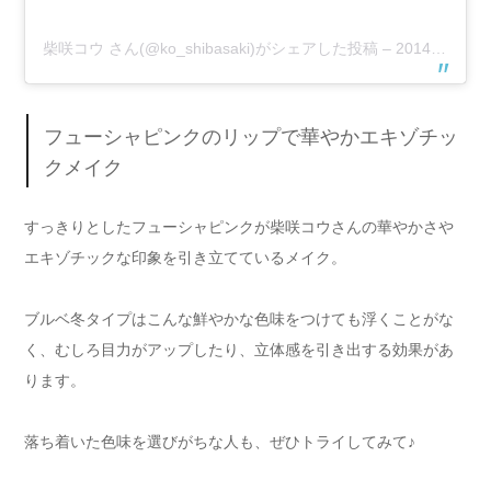
柴咲コウ さん(@ko_shibasaki)がシェアした投稿
–
2014年10月月16日午後4時59分PDT
フューシャピンクのリップで華やかエキゾチッ
クメイク
すっきりとしたフューシャピンクが柴咲コウさんの華やかさや
エキゾチックな印象を引き立てているメイク。
ブルベ冬タイプはこんな鮮やかな色味をつけても浮くことがな
く、むしろ目力がアップしたり、立体感を引き出する効果があ
ります。
落ち着いた色味を選びがちな人も、ぜひトライしてみて♪